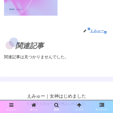
えみゅー
関連記事
関連記事は見つかりませんでした。
えみゅー｜女神はじめました
© 2019 えみゅー｜女神はじめました.
メニュー
ホーム
検索
トップ
サイドバー