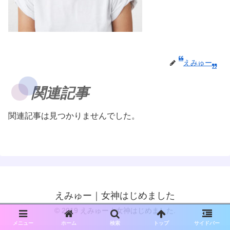
えみゅー
関連記事
関連記事は見つかりませんでした。
えみゅー｜女神はじめました
© 2019 えみゅー｜女神はじめました.
メニュー
ホーム
検索
トップ
サイドバー