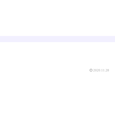
占星術
数秘術
えみゅー｜女神はじめました
2020.11.28