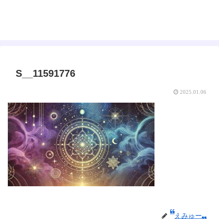
えみゅー｜女神はじめました
S__11591776
2025.01.06
えみゅー