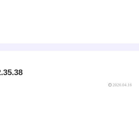
占星術
数秘術
えみゅー｜女神はじめました
35.38
2026.04.16