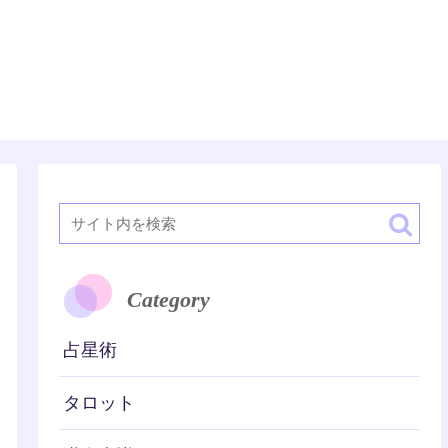
潜在意識
Category
占星術
タロット