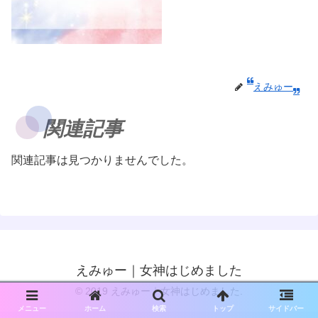
えみゅー
関連記事
関連記事は見つかりませんでした。
えみゅー｜女神はじめました
© 2019 えみゅー｜女神はじめました.
メニュー
ホーム
検索
トップ
サイドバー