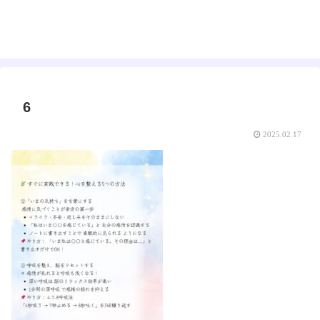
えみゅー｜女神はじめました
6
2025.02.17