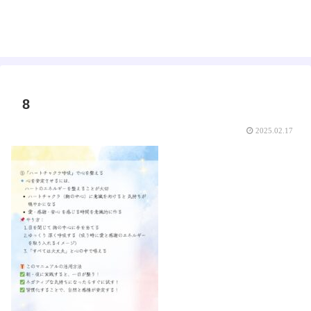
えみゅー｜女神はじめました
8
2025.02.17