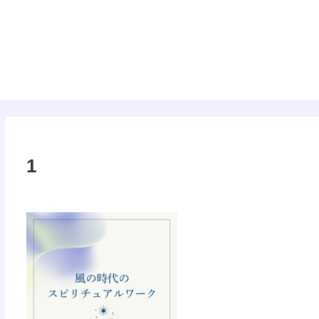
タロット
1