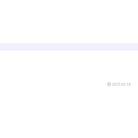
占星術
数秘術
えみゅー｜女神はじめました
2025.02.18