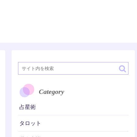
潜在意識
Category
占星術
タロット