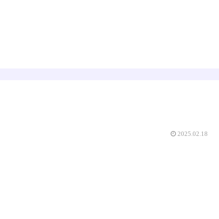
占星術
数秘術
えみゅー｜女神はじめました
2025.02.18