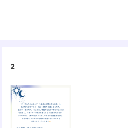
タロット
2