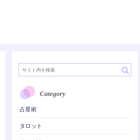
潜在意識
Category
占星術
タロット