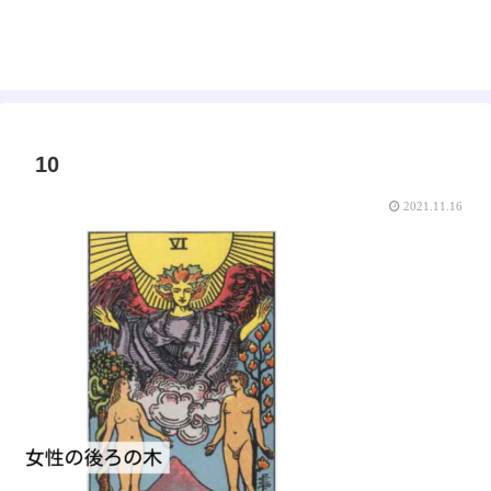
えみゅー｜女神はじめました
10
2021.11.16