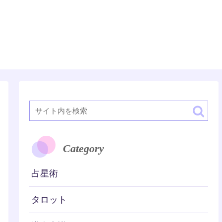
潜在意識
Category
占星術
タロット