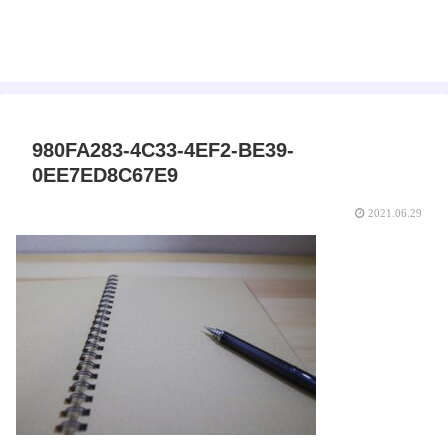
えみゅー｜女神はじめました
980FA283-4C33-4EF2-BE39-
0EE7ED8C67E9
2021.06.29