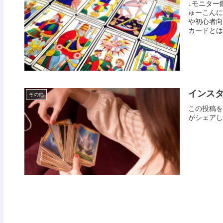
↓モニター
ゅーこんに
や初心者向
カードとは
インス
その他
この投稿をI
がシェアし