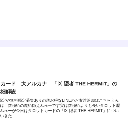
占星術
数秘術
えみゅー｜女神はじめました
カード 大アルカナ 「Ⅸ 隠者 THE HERMIT」の
詳細解説
鑑定や無料鑑定募集ありの超お得なLINEのお友達追加はこちらえみ
は！数秘術の魔術師えみゅーです実は数秘術よりも長いタロット歴
みゅーが今日はタロットカードの「Ⅸ 隠者 THE HERMIT」につい
きた...