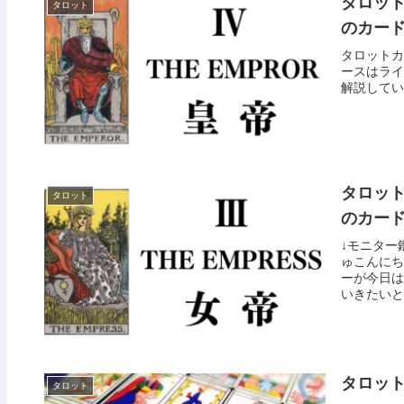
タロット
タロット
のカー
タロットカ
ースはライ
解説してい
タロット
タロット
のカー
↓モニター
ゅこんにち
ーが今日は
いきたいと思
タロッ
タロット