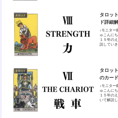
タロット
タロット
ド詳細
↓モニター
ゅこんにち
１５年のえ
説していきた
タロット
タロット
のカー
↓モニター
ゅこんにち
１５年のえ
いて解説して