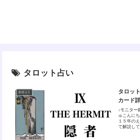
タロット
タロット占い
タロット
タロット
カード
↓モニター
ゅこんにち
１５年のえ
て解説してい